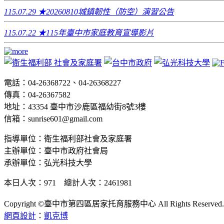
115.07.29
★20260810城鎮韌性（防空）演習公告
115.07.22
★115年臺中市家庭教育宣導影片
電話：04-26368722、04-26368227
傳真：04-26367582
地址：43354 臺中市沙鹿區福幼街8號3樓
信箱：sunrise601@gmail.com
指導單位：衛生福利部社會及家庭署
主辦單位：臺中市政府社會局
承辦單位：弘光科技大學
本日人次：971 總計人次：2461981
Copyright ©臺中市第四區居家托育服務中心 All Rights Reserved.
網頁設計
：
凱克博