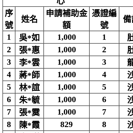
心
序
申請補助金
憑證編
姓名
備
號
額
號
1
1,000
1
吳*如
2
1,000
2
張*惠
3
1,000
3
李*雲
4
1,000
4
蔣*師
5
1,000
5
林*誼
6
1,000
6
朱*毓
7
1,000
7
張*霙
8
829
8
陳*霞