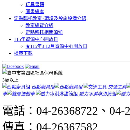
玩具書籍
圖書繪本
定點臨托教室~環境及設施設備介紹
教室總覽介紹
定點臨托相關須知
115年資源中心開放日
★115年3-12月資源中心開放日
檔案下載
3歲以上
西點廚具組
交通工具
車
磁力冰淇淋甜筒組
電話：04-26368722、04-2
傳真：04-26367582